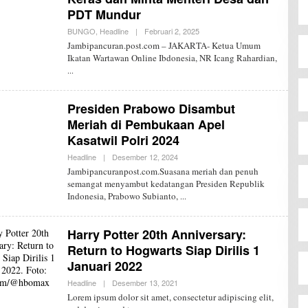
PDT Mundur
BUNGO
,
Headline
|
Februari 2, 2025
O
L
Jambipancuran.post.com – JAKARTA- Ketua Umum
E
Ikatan Wartawan Online Ibdonesia, NR Icang Rahardian,
H
R
E
D
A
Presiden Prabowo Disambut
K
S
Meriah di Pembukaan Apel
I
Kasatwil Polri 2024
J
P
Headline
|
Desember 12, 2024
O
L
Jambipancuranpost.com.Suasana meriah dan penuh
E
semangat menyambut kedatangan Presiden Republik
H
Indonesia, Prabowo Subianto,
R
E
D
A
Harry Potter 20th Anniversary:
K
S
Return to Hogwarts Siap Dirilis 1
I
Januari 2022
J
P
Headline
|
Desember 13, 2021
O
L
Lorem ipsum dolor sit amet, consectetur adipiscing elit,
E