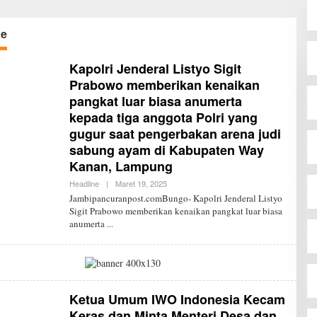
ne
Kapolri Jenderal Listyo Sigit
Prabowo memberikan kenaikan
pangkat luar biasa anumerta
kepada tiga anggota Polri yang
gugur saat pengerbakan arena judi
sabung ayam di Kabupaten Way
Kanan, Lampung
Headline
|
Maret 19, 2025
O
L
Jambipancuranpost.comBungo- Kapolri Jenderal Listyo
E
Sigit Prabowo memberikan kenaikan pangkat luar biasa
H
anumerta
R
E
D
A
K
S
I
J
Ketua Umum IWO Indonesia Kecam
P
Keras dan Minta Menteri Desa dan