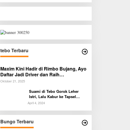
tebo Terbaru
Maxim Kini Hadir di Rimbo Bujang, Ayo
Daftar Jadi Driver dan Raih
Penghasilan Tambahan!
Oktober 21, 2025
Suami di Tebo Gorok Leher
Istri, Lalu Kabur ke Tapsel
Sumut
April 4, 2024
Diduga Preman Berkedok Juru
Pemkab Bungo d
Parkir Resahkan Pembeli dan
Siapkan Penertib
Penjual, Tim polres Bungo dan
Warga Harap Ada 
Bungo Terbaru
Di BUNGO
|
Agustus 1, 2026
Di BUNGO
|
Agustus 1,
Kapolsek Diminta Segera Bertindak
Panglima TNI dan