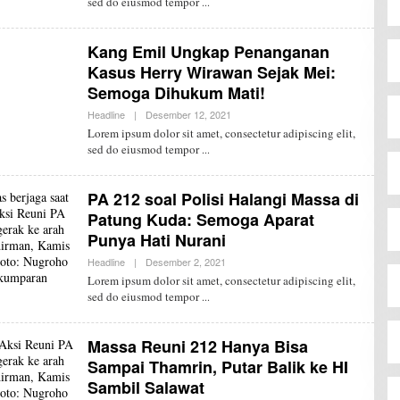
sed do eiusmod tempor
H
R
E
D
Kang Emil Ungkap Penanganan
A
K
Kasus Herry Wirawan Sejak Mei:
S
Semoga Dihukum Mati!
I
J
Headline
|
Desember 12, 2021
O
P
L
Lorem ipsum dolor sit amet, consectetur adipiscing elit,
E
sed do eiusmod tempor
H
R
E
D
PA 212 soal Polisi Halangi Massa di
A
K
Patung Kuda: Semoga Aparat
S
Punya Hati Nurani
I
J
Headline
|
Desember 2, 2021
O
P
L
Lorem ipsum dolor sit amet, consectetur adipiscing elit,
E
sed do eiusmod tempor
H
R
E
D
Massa Reuni 212 Hanya Bisa
A
K
Sampai Thamrin, Putar Balik ke HI
S
Sambil Salawat
I
J