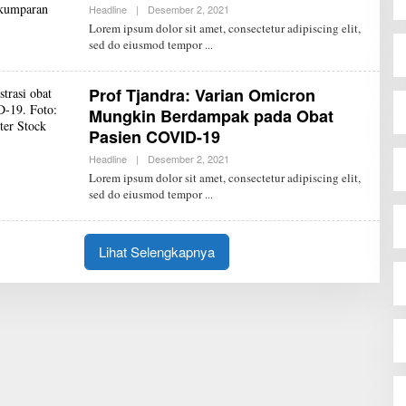
Headline
|
Desember 2, 2021
O
P
L
Lorem ipsum dolor sit amet, consectetur adipiscing elit,
E
sed do eiusmod tempor
H
R
E
D
Prof Tjandra: Varian Omicron
A
K
Mungkin Berdampak pada Obat
S
Pasien COVID-19
I
J
Headline
|
Desember 2, 2021
O
P
L
Lorem ipsum dolor sit amet, consectetur adipiscing elit,
E
sed do eiusmod tempor
H
R
E
D
A
Lihat Selengkapnya
K
S
I
J
P