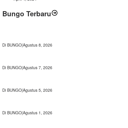
Bungo Terbaru
Air Mata Perpisahan Warnai Pelepasan Purna Tugas Korwil 10 Bukti
Cinta Guru dan Kepala Sekolah
Di BUNGO
|
Agustus 8, 2026
Wamendikdasmen RI Resmikan Aplikasi Bungo Pintar, Wujud
Komitmen Pemkab Bungo Tingkatkan Mutu Pendidikan
Di BUNGO
|
Agustus 7, 2026
Ratusan Siswa SMKN 1 Bungo Ikuti Pembekalan PKL, Siap Terjun
ke Dunia Kerja
Di BUNGO
|
Agustus 5, 2026
Diduga Preman Berkedok Juru Parkir Resahkan Pembeli dan
Penjual, Tim polres Bungo dan Kapolsek Diminta Segera Bertindak
Di BUNGO
|
Agustus 1, 2026
Pemkab Bungo dan Forkopimda Siapkan Penertiban Bertahap