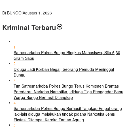
PETI, Warga Harap Ada Perhatian Dari Panglima TNI dan Mabes
polri Pusat
Di BUNGO
|
Agustus 1, 2026
Kriminal Terbaru
1
Satresnarkoba Polres Bungo Ringkus Mahasiswa, Sita 6,30
Gram Sabu
2
Diduga Jadi Korban Begal, Seorang Pemuda Meninggal
Dunia.
3
Tim Satresnarkoba Polres Bungo Terus Komitmen Brantas
Peredaran Narkoba Narkotika , diduga Tiga Penggedar Sabu
Warga Bungo Berhasil Ditangkap
4
Satresnarkoba Polres Bungo Berhasil Tangkap Empat orang
laki-laki diduga melakukan tindak pidana Narkotika Jenis
Ekstasi Ditempat Karoke Taman Agung
5