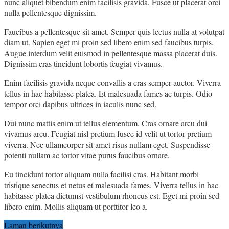
nunc aliquet bibendum enim facilisis gravida. Fusce ut placerat orci
nulla pellentesque dignissim.
Faucibus a pellentesque sit amet. Semper quis lectus nulla at volutpat
diam ut. Sapien eget mi proin sed libero enim sed faucibus turpis.
Augue interdum velit euismod in pellentesque massa placerat duis.
Dignissim cras tincidunt lobortis feugiat vivamus.
Enim facilisis gravida neque convallis a cras semper auctor. Viverra
tellus in hac habitasse platea. Et malesuada fames ac turpis. Odio
tempor orci dapibus ultrices in iaculis nunc sed.
Dui nunc mattis enim ut tellus elementum. Cras ornare arcu dui
vivamus arcu. Feugiat nisl pretium fusce id velit ut tortor pretium
viverra. Nec ullamcorper sit amet risus nullam eget. Suspendisse
potenti nullam ac tortor vitae purus faucibus ornare.
Eu tincidunt tortor aliquam nulla facilisi cras. Habitant morbi
tristique senectus et netus et malesuada fames. Viverra tellus in hac
habitasse platea dictumst vestibulum rhoncus est. Eget mi proin sed
libero enim. Mollis aliquam ut porttitor leo a.
Laman berikutnya