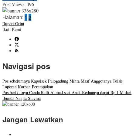
Post Views:
496
Halaman:
1
2
Rupert Grint
Ikuti Kami
Navigasi pos
Pos sebelumnya
Kapolsek Pulogadung Minta Maaf Anggotanya Tolak
Laporan Korban Perampokan
Pos berikutnya
Canda Raffi Ahmad saat Anak Keduanya dapat Rp 1 M dari
Ibunda Nagita Slavina
Jangan Lewatkan