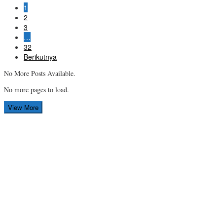
1
2
3
…
32
Berikutnya
No More Posts Available.
No more pages to load.
View More