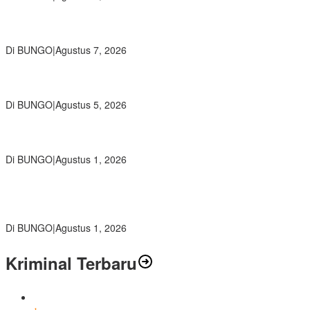
Wamendikdasmen RI Resmikan Aplikasi Bungo Pintar, Wujud
Komitmen Pemkab Bungo Tingkatkan Mutu Pendidikan
Di BUNGO
|
Agustus 7, 2026
Ratusan Siswa SMKN 1 Bungo Ikuti Pembekalan PKL, Siap Terjun
ke Dunia Kerja
Di BUNGO
|
Agustus 5, 2026
Diduga Preman Berkedok Juru Parkir Resahkan Pembeli dan
Penjual, Tim polres Bungo dan Kapolsek Diminta Segera Bertindak
Di BUNGO
|
Agustus 1, 2026
Pemkab Bungo dan Forkopimda Siapkan Penertiban Bertahap
PETI, Warga Harap Ada Perhatian Dari Panglima TNI dan Mabes
polri Pusat
Di BUNGO
|
Agustus 1, 2026
Kriminal Terbaru