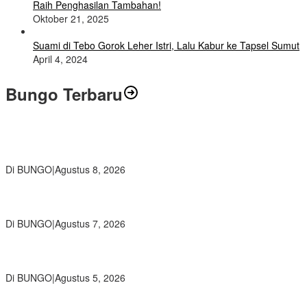
Raih Penghasilan Tambahan!
Oktober 21, 2025
Suami di Tebo Gorok Leher Istri, Lalu Kabur ke Tapsel Sumut
April 4, 2024
Bungo Terbaru
Air Mata Perpisahan Warnai Pelepasan Purna Tugas Korwil 10 Bukti
Cinta Guru dan Kepala Sekolah
Di BUNGO
|
Agustus 8, 2026
Wamendikdasmen RI Resmikan Aplikasi Bungo Pintar, Wujud
Komitmen Pemkab Bungo Tingkatkan Mutu Pendidikan
Di BUNGO
|
Agustus 7, 2026
Ratusan Siswa SMKN 1 Bungo Ikuti Pembekalan PKL, Siap Terjun
ke Dunia Kerja
Di BUNGO
|
Agustus 5, 2026
Diduga Preman Berkedok Juru Parkir Resahkan Pembeli dan