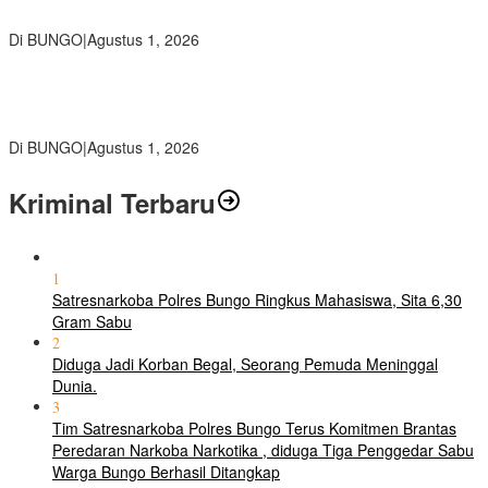
Penjual, Tim polres Bungo dan Kapolsek Diminta Segera Bertindak
Di BUNGO
|
Agustus 1, 2026
Pemkab Bungo dan Forkopimda Siapkan Penertiban Bertahap
PETI, Warga Harap Ada Perhatian Dari Panglima TNI dan Mabes
polri Pusat
Di BUNGO
|
Agustus 1, 2026
Kriminal Terbaru
1
Satresnarkoba Polres Bungo Ringkus Mahasiswa, Sita 6,30
Gram Sabu
2
Diduga Jadi Korban Begal, Seorang Pemuda Meninggal
Dunia.
3
Tim Satresnarkoba Polres Bungo Terus Komitmen Brantas
Peredaran Narkoba Narkotika , diduga Tiga Penggedar Sabu
Warga Bungo Berhasil Ditangkap