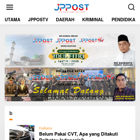
L
e
w
UTAMA
JPPOSTV
DAERAH
KRIMINAL
PENDIDIKAN
a
t
i
k
e
k
o
n
t
e
n
b
Daihatsu
Belum Pakai CVT, Apa yang Ditakuti
Daihatsu Indonesia?