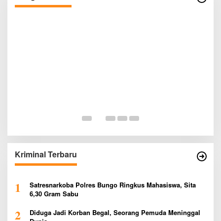
Bertindak
P
P
P
Di
P
Kriminal Terbaru
1
Satresnarkoba Polres Bungo Ringkus Mahasiswa, Sita
6,30 Gram Sabu
2
Diduga Jadi Korban Begal, Seorang Pemuda Meninggal