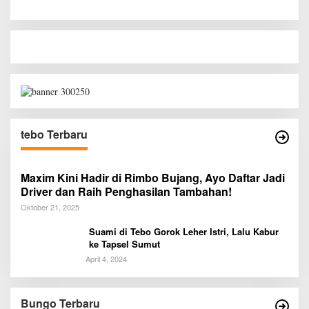
tebo Terbaru
Maxim Kini Hadir di Rimbo Bujang, Ayo Daftar Jadi
Driver dan Raih Penghasilan Tambahan!
Oktober 21, 2025
Suami di Tebo Gorok Leher Istri, Lalu Kabur
ke Tapsel Sumut
April 4, 2024
Diduga Preman Berkedok Juru Parkir
Resahkan Pembeli dan Penjual, Tim polres
Bungo dan Kapolsek Diminta Segera
Bungo Terbaru
Di BUNGO
|
Agustus 1, 2026