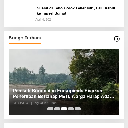
Suami di Tebo Gorok Leher Istri, Lalu Kabur
ke Tapsel Sumut
April 4, 2024
Bungo Terbaru
Pemkab Bungo dan Forkopimda Siapkan
S
Penertiban Bertahap PETI, Warga Harap Ada
T
Perhatian Dari Panglima TNI dan Mabes polri
m
Di BUNGO
|
Agustus 1, 2026
Di
Pusat