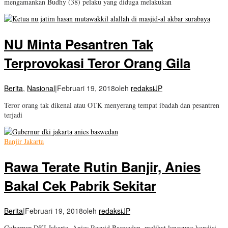
mengamankan Budhy (38) pelaku yang diduga melakukan
NU Minta Pesantren Tak
Terprovokasi Teror Orang Gila
Berita
,
Nasional
|
Februari 19, 2018
oleh
redaksiJP
Teror orang tak dikenal atau OTK menyerang tempat ibadah dan pesantren
terjadi
Banjir Jakarta
Rawa Terate Rutin Banjir, Anies
Bakal Cek Pabrik Sekitar
Berita
|
Februari 19, 2018
oleh
redaksiJP
Gubernur DKI Jakarta, Anies Rasyid Baswedan, melihat langsung kondisi