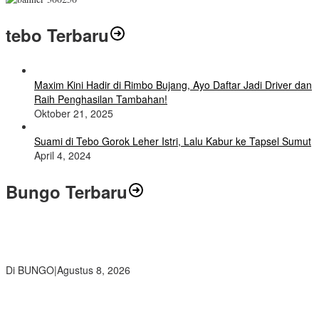
tebo Terbaru
Maxim Kini Hadir di Rimbo Bujang, Ayo Daftar Jadi Driver dan
Raih Penghasilan Tambahan!
Oktober 21, 2025
Suami di Tebo Gorok Leher Istri, Lalu Kabur ke Tapsel Sumut
April 4, 2024
Bungo Terbaru
Air Mata Perpisahan Warnai Pelepasan Purna Tugas Korwil 10 Bukti
Cinta Guru dan Kepala Sekolah
Di BUNGO
|
Agustus 8, 2026
Wamendikdasmen RI Resmikan Aplikasi Bungo Pintar, Wujud
Komitmen Pemkab Bungo Tingkatkan Mutu Pendidikan