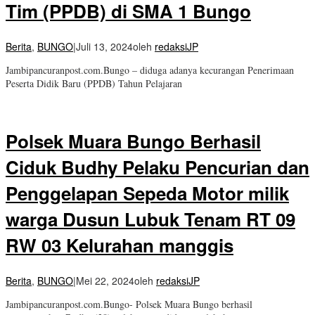
Tim (PPDB) di SMA 1 Bungo
Berita
,
BUNGO
|
Juli 13, 2024
oleh
redaksiJP
Jambipancuranpost.com.Bungo – diduga adanya kecurangan Penerimaan
Peserta Didik Baru (PPDB) Tahun Pelajaran
Polsek Muara Bungo Berhasil
Ciduk Budhy Pelaku Pencurian dan
Penggelapan Sepeda Motor milik
warga Dusun Lubuk Tenam RT 09
RW 03 Kelurahan manggis
Berita
,
BUNGO
|
Mei 22, 2024
oleh
redaksiJP
Jambipancuranpost.com.Bungo- Polsek Muara Bungo berhasil