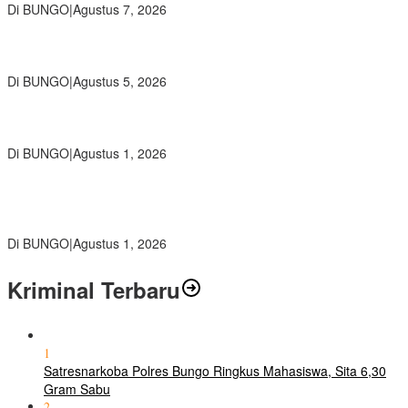
Di BUNGO
|
Agustus 7, 2026
Ratusan Siswa SMKN 1 Bungo Ikuti Pembekalan PKL, Siap Terjun
ke Dunia Kerja
Di BUNGO
|
Agustus 5, 2026
Diduga Preman Berkedok Juru Parkir Resahkan Pembeli dan
Penjual, Tim polres Bungo dan Kapolsek Diminta Segera Bertindak
Di BUNGO
|
Agustus 1, 2026
Pemkab Bungo dan Forkopimda Siapkan Penertiban Bertahap
PETI, Warga Harap Ada Perhatian Dari Panglima TNI dan Mabes
polri Pusat
Di BUNGO
|
Agustus 1, 2026
Kriminal Terbaru
1
Satresnarkoba Polres Bungo Ringkus Mahasiswa, Sita 6,30
Gram Sabu
2