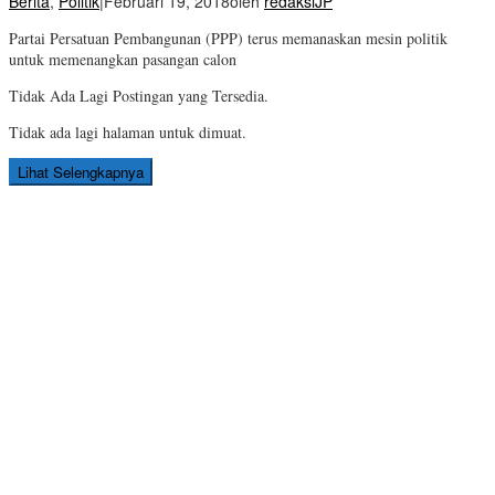
Berita
,
Politik
|
Februari 19, 2018
oleh
redaksiJP
Partai Persatuan Pembangunan (PPP) terus memanaskan mesin politik
untuk memenangkan pasangan calon
Tidak Ada Lagi Postingan yang Tersedia.
Tidak ada lagi halaman untuk dimuat.
Lihat Selengkapnya