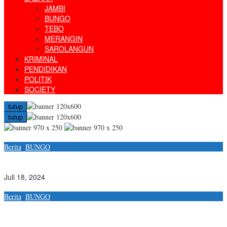
JAMBI
BUNGO
TEBO
MERANGIN
SAROLANGUN
KRIMINAL
PENDIDIKAN
POLITIK
SOCIETY
tutup
tutup
Berita
,
BUNGO
Kejaksaan Negeri Bungo Bersama Forkopimda Bungo Musnahkan
Sejumlah Barang Bukti
Juli 18, 2024
Berita
,
BUNGO
Diduga adanya kecurangan (PPDB) Sistem online SMA 1 Bungo
Diminta kepada Kajari Bungo melalui kasi pidsus kasi Intel untuk
memanggil kepala sekolah berserta Tim (PPDB) di SMA 1 Bungo