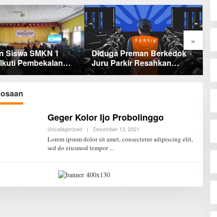
»
n Siswa SMKN 1
Diduga Preman Berkedok
P
Ikuti Pembekalan
Juru Parkir Resahkan
F
ap Terjun ke Dunia
Pembeli dan Penjual, Tim
P
polres Bungo dan Kapolsek
W
Diminta Segera Bertindak
D
osaan
M
Geger Kolor Ijo Probolinggo
Uncategorized
|
Desember 13, 2021
O
L
Lorem ipsum dolor sit amet, consectetur adipiscing elit,
E
sed do eiusmod tempor
H
R
E
D
A
K
S
I
J
P