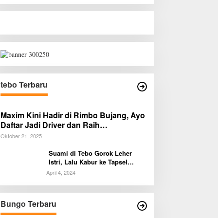
tebo Terbaru
Maxim Kini Hadir di Rimbo Bujang, Ayo
Daftar Jadi Driver dan Raih
Penghasilan Tambahan!
Oktober 21, 2025
Suami di Tebo Gorok Leher
Istri, Lalu Kabur ke Tapsel
Sumut
April 4, 2024
Bungo Terbaru