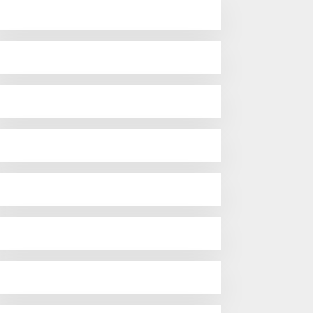
Korwil 10 Bukti Cinta Guru
dan Kepala Sekolah
emkab Bungo dan
orkopimda Siapkan
enertiban Bertahap PETI,
arga Harap Ada Perhatian
ari Panglima TNI dan
abes polri Pusat