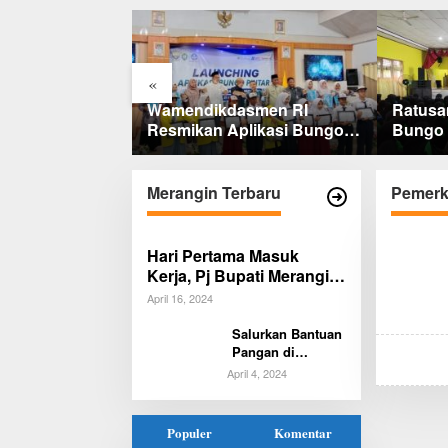
kti Cinta Guru
Sekolah
«
Wamendikdasmen RI
Ratusa
Resmikan Aplikasi Bungo
Bungo 
Pintar, Wujud Komitmen
PKL, Si
Pemkab Bungo Tingkatkan
Kerja
Mutu Pendidikan
Merangin Terbaru
Pemerk
Hari Pertama Masuk
Kerja, Pj Bupati Merangin
Sidak Kantor-kantor
April 16, 2024
Pelayanan Publik
Salurkan Bantuan
Pangan di
Merangin,
April 4, 2024
Presiden Jokowi:
Akan Kita
Lanjutkan, Tapi
Populer
Komentar
Saya Tidak Janji