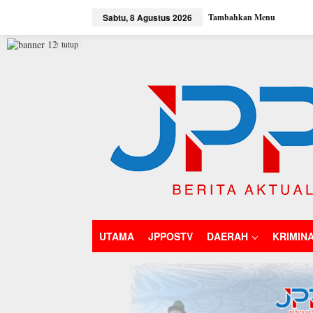
L
Sabtu, 8 Agustus 2026
Tambahkan Menu
e
w
a
tutup
t
i
k
e
k
o
n
t
e
n
UTAMA
JPPOSTV
DAERAH
KRIMIN