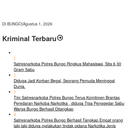
Pemkab Bungo dan Forkopimda Siapkan Penertiban Bertahap
PETI, Warga Harap Ada Perhatian Dari Panglima TNI dan Mabes
polri Pusat
Di BUNGO
|
Agustus 1, 2026
Kriminal Terbaru
1
Satresnarkoba Polres Bungo Ringkus Mahasiswa, Sita 6,30
Gram Sabu
2
Diduga Jadi Korban Begal, Seorang Pemuda Meninggal
Dunia.
3
Tim Satresnarkoba Polres Bungo Terus Komitmen Brantas
Peredaran Narkoba Narkotika , diduga Tiga Penggedar Sabu
Warga Bungo Berhasil Ditangkap
4
Satresnarkoba Polres Bungo Berhasil Tangkap Empat orang
laki-laki diduga melakukan tindak pidana Narkotika Jenis