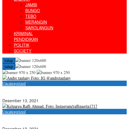
JAMBI
BUNGO
TEBO
MERANGIN
SAROLANGUN
KRIMINAL
PENDIDIKAN
POLITIK
SOCIETY
tutup
tutup
Uncategorized
Belum Punya Mobil saat Merintis Karier, Andre Taulany: Ke Mana-
mana Naik Angkot
Desember 13, 2021
Uncategorized
Canda Raffi Ahmad saat Anak Keduanya dapat Rp 1 M dari Ibunda
Nagita Slavina
Desember 13, 2021