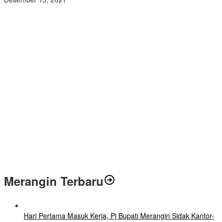
Air Mata Perpisahan Warnai Pelepasan Purna Tugas Korwil 10 Bukti
Cinta Guru dan Kepala Sekolah
Wamendikdasmen RI Resmikan Aplikasi Bungo Pintar, Wujud
Komitmen Pemkab Bungo Tingkatkan Mutu Pendidikan
Ratusan Siswa SMKN 1 Bungo Ikuti Pembekalan PKL, Siap Terjun
ke Dunia Kerja
Diduga Preman Berkedok Juru Parkir Resahkan Pembeli dan
Penjual, Tim polres Bungo dan Kapolsek Diminta Segera Bertindak
Pemkab Bungo dan Forkopimda Siapkan Penertiban Bertahap
PETI, Warga Harap Ada Perhatian Dari Panglima TNI dan Mabes
polri Pusat
Merangin Terbaru
Hari Pertama Masuk Kerja, Pj Bupati Merangin Sidak Kantor-