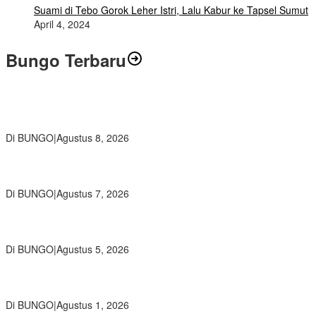
Suami di Tebo Gorok Leher Istri, Lalu Kabur ke Tapsel Sumut
April 4, 2024
Bungo Terbaru
Air Mata Perpisahan Warnai Pelepasan Purna Tugas Korwil 10 Bukti
Cinta Guru dan Kepala Sekolah
Di BUNGO
|
Agustus 8, 2026
Wamendikdasmen RI Resmikan Aplikasi Bungo Pintar, Wujud
Komitmen Pemkab Bungo Tingkatkan Mutu Pendidikan
Di BUNGO
|
Agustus 7, 2026
Ratusan Siswa SMKN 1 Bungo Ikuti Pembekalan PKL, Siap Terjun
ke Dunia Kerja
Di BUNGO
|
Agustus 5, 2026
Diduga Preman Berkedok Juru Parkir Resahkan Pembeli dan
Penjual, Tim polres Bungo dan Kapolsek Diminta Segera Bertindak
Di BUNGO
|
Agustus 1, 2026